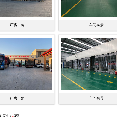
厂房一角
车间实景
厂房一角
车间实景
条 页次：
1
/2
页