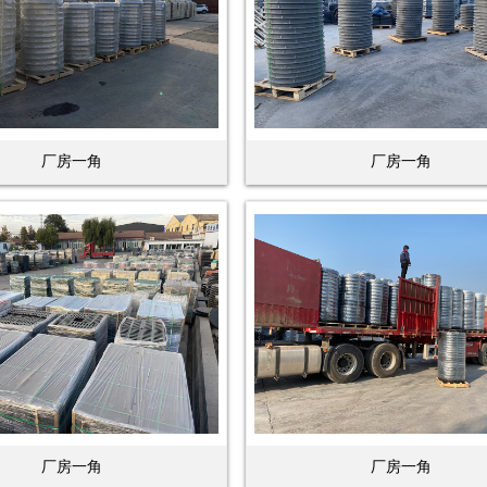
厂房一角
厂房一角
厂房一角
厂房一角