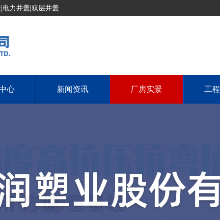
电力井盖|双层井盖
中心
新闻资讯
厂房实景
工程