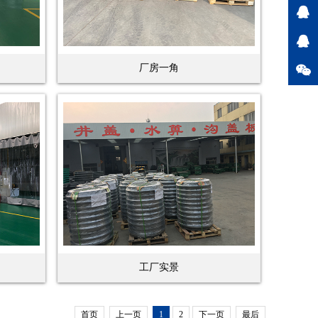
厂房一角
工厂实景
首页
上一页
1
2
下一页
最后