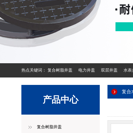
热点关键词：
复合树脂井盖
电力井盖
双层井盖
水表
复合
产品中心
复合树脂井盖