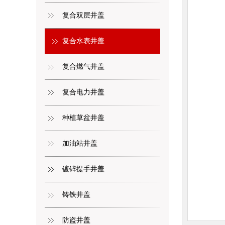
复合双层井盖
复合水表井盖
复合燃气井盖
复合电力井盖
种植草盆井盖
加油站井盖
镀锌提手井盖
铸铁井盖
防盗井盖