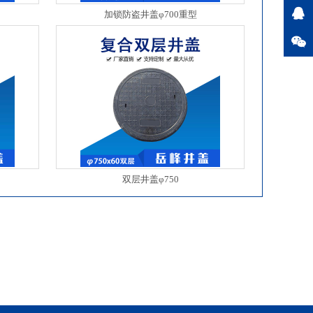
加锁防盗井盖φ700重型
双层井盖φ750